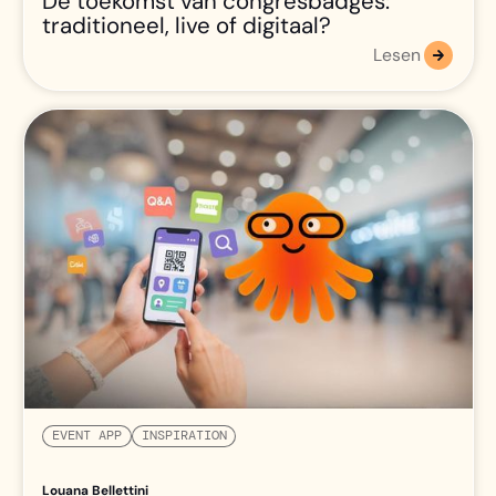
De toekomst van congresbadges:
traditioneel, live of digitaal?
Lesen
EVENT APP
INSPIRATION
Louana Bellettini