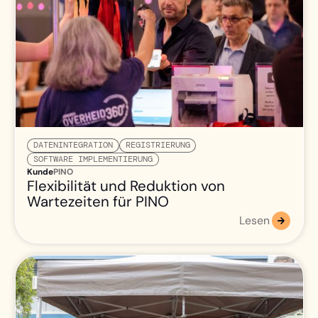
DATENINTEGRATION
REGISTRIERUNG
SOFTWARE IMPLEMENTIERUNG
Kunde
PINO
Flexibilität und Reduktion von
Wartezeiten für PINO
Lesen