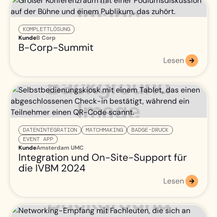
KOMPLETTLÖSUNG
Kunde
B Corp
B-Corp-Summit
Lesen
DATENINTEGRATION
MATCHMAKING
BADGE-DRUCK
EVENT APP
Kunde
Amsterdam UMC
Integration und On-Site-Support für
die IVBM 2024
Lesen