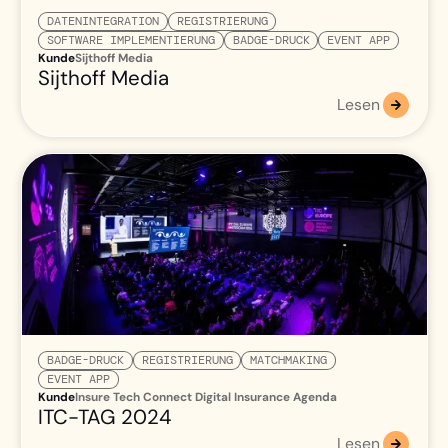
DATENINTEGRATION
REGISTRIERUNG
SOFTWARE IMPLEMENTIERUNG
BADGE-DRUCK
EVENT APP
Kunde
Sijthoff Media
Sijthoff Media
Lesen
BADGE-DRUCK
REGISTRIERUNG
MATCHMAKING
EVENT APP
Kunde
Insure Tech Connect Digital Insurance Agenda
ITC-TAG 2024
Lesen