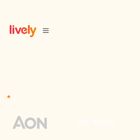
Preiskalkulation
Schnelle Kostenschätzung gewünscht? Mit den
nebenstehenden Informationen erhalten Sie innerhalb
eines Werktags einen Kostenvoranschlag.
50+ Führende Unternehmen aus der Eventbranche
vertrauen auf uns.