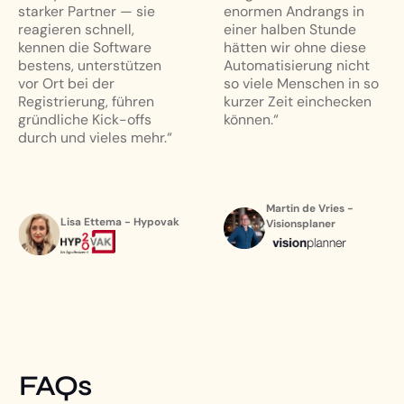
enormen Andrangs in
Registrierung fast alles
einer halben Stunde
möglich. Das Team ist
hätten wir ohne diese
erreichbar, reagiert
Automatisierung nicht
schnell und denkt
so viele Menschen in so
proaktiv damit!“
kurzer Zeit einchecken
können.“
Martin de Vries -
Yvette van Wijk -
Visionsplaner
Jaarbeurs
FAQs