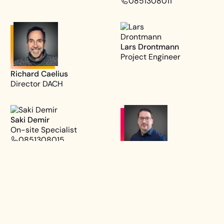
0851308011
Lars Drontmann
Project Engineer
Richard Caelius
Director DACH
Saki Demir
On-site Specialist
0851308015
Thom Bijster
Event Engagement
Specialist
085 1308017