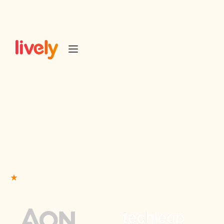
Kostenlose Demo
Wir zeigen Ihnen wie Sie Ihre Eventziele effizient
erreichen können, mit Software, die exakt auf Ihre
Anforderungen abgestimmt ist. Unverbindlich,
transparent und individuell auf Ihren Use Case
zugeschnitten.
50+ Führende Anbieter aus der Eventbranche setzen
auf uns