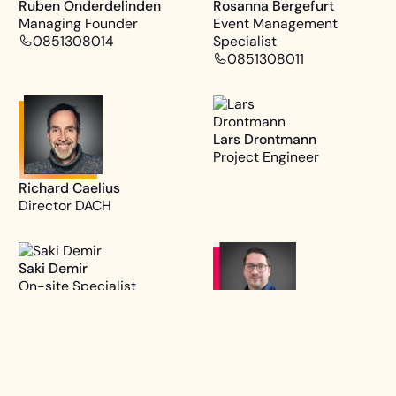
Ruben Onderdelinden
Rosanna Bergefurt
Managing Founder
Event Management
0851308014
Specialist
0851308011
Lars Drontmann
Project Engineer
Richard Caelius
Director DACH
Saki Demir
On-site Specialist
0851308015
Thom Bijster
Event Engagement
Specialist
085 1308017