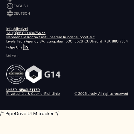
ENGLISH
DEUTSCH
info@lively.nl
+31 (0)85 019 4967
Sales
Nehmen Sie Kontakt mit unserem Kundensupport auf
Lively Tech Agency B.V. Europalaan 500 3526 KS, Utrecht KvK: 88017834
Folge Uns
Lid van:
UNSER NEWSLETTER
Privatsphäre & Cookie-Richtlinie
© 2025 Lively All rights reserved
/* PipeDrive UTM tracker */