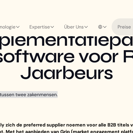
nologie
Expertise
Über Uns
Preise
mplementatiepa
software voor 
Jaarbeurs
ly zich de preferred supplier noemen voor alle B2B titels
t. Met het aanbieden van Grip (market engagement platfo