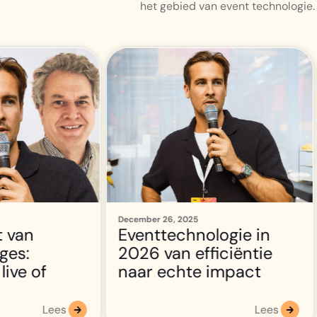
het gebied van event technologie.
Louana Bellettini
October 14, 2025
10 Tipps, um die
logie in
Nutzung Ihrer Event-
iciëntie
App zu verbessern
impact
Lees
Lees