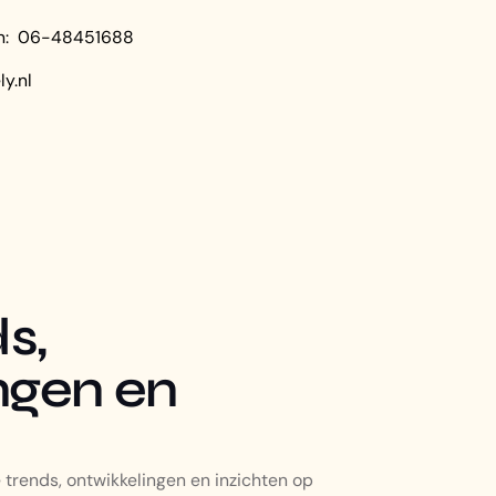
en: 06-48451688
y.nl
s,
ngen en
 trends, ontwikkelingen en inzichten op