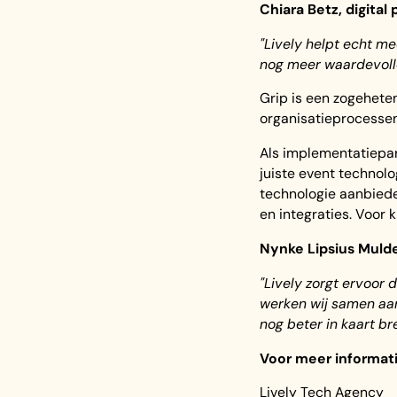
Chiara Betz, digita
"Lively helpt echt me
nog meer waardevoll
Grip is een zogeheten
organisatieprocessen
Als implementatiepar
juiste event techno
technologie aanbieder
en integraties. Voor k
Nynke Lipsius Mulde
"Lively zorgt ervoor
werken wij samen aan
nog beter in kaart br
Voor meer informat
Lively Tech Agency