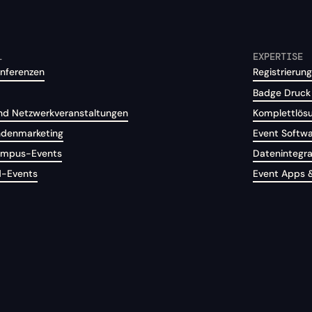
L
EXPERTISE
nferenzen
Registrierung
Badge Druck
d Netzwerkveranstaltungen
Komplettlös
ndenmarketing
Event Softw
Campus-Events
Datenintegra
d-Events
Event Apps 