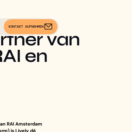
KONTAKT AUFNEHMEN
rtner van
RAI en
 van RAI Amsterdam
rm) is Lively dé