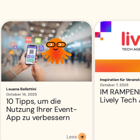
Inspiration für Veranstaltungen
October 7, 2025
Louana Bellettini
IM RAMPENLICHT |
September 18, 2025
Lively Tech Agency
Badge-Druc
Teurer als 
und trotzd
Euro wert
Lees