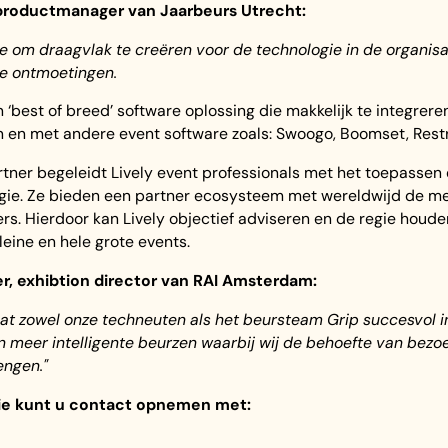
l productmanager van Jaarbeurs Utrecht:
e om draagvlak te creëren voor de technologie in de organisa
e ontmoetingen.
 ‘best of breed’ software oplossing die makkelijk te integrere
 en met andere event software zoals: Swoogo, Boomset, Restr
tner begeleidt Lively event professionals met het toepassen 
logie. Ze bieden een partner ecosysteem met wereldwijd de 
s. Hierdoor kan Lively objectief adviseren en de regie houde
leine en hele grote events.
r, exhibtion director van RAI Amsterdam:
 dat zowel onze techneuten als het beursteam Grip succesvol
 meer intelligente beurzen waarbij wij de behoefte van bez
engen."
ie kunt u contact opnemen met: