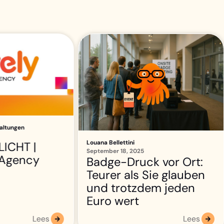
November 13, 2025
k vor Ort:
De toekomst van
Sie glauben
congresbadges:
em jeden
traditioneel, live of
digitaal?
Lees
Lees