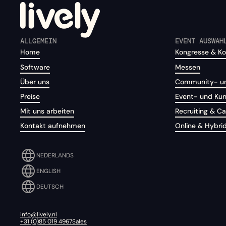
ALLGEMEIN
EVENT AUSWAH
Home
Kongresse & Ko
Software
Messen
Über uns
Community- un
Preise
Event- und Ku
Mit uns arbeiten
Recruiting & 
Kontakt aufnehmen
Online & Hybri
NEDERLANDS
ENGLISH
DEUTSCH
info@lively.nl
+31 (0)85 019 4967
Sales