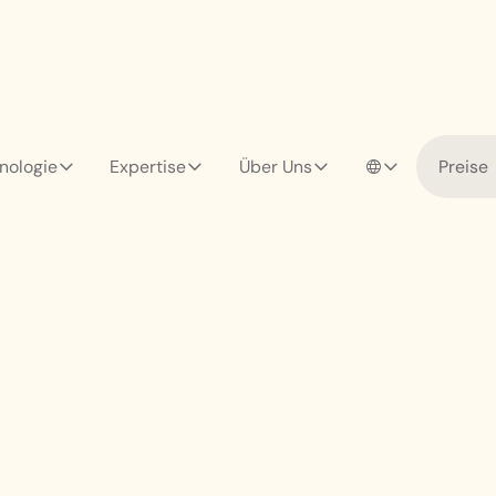
nologie
Expertise
Über Uns
Preise
t für Registrier
or Ort (NL)