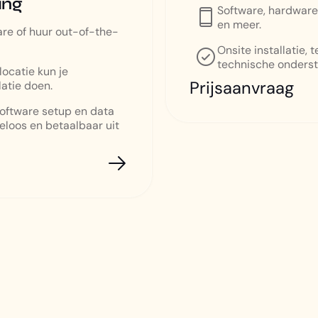
ing
Software, hardware,
en meer.
are of huur out-of-the-
.
Onsite installatie, 
technische onderst
ocatie kun je
Prijsaanvraag
latie doen.
software setup en data
geloos en betaalbaar uit