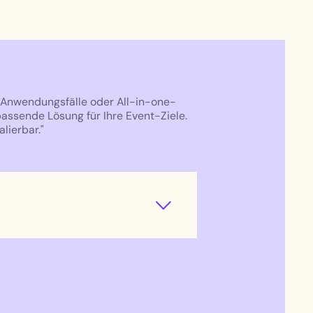
e Anwendungsfälle oder All-in-one-
passende Lösung für Ihre Event-Ziele.
alierbar."
für KI-gesteuerte Matchmaking und
et Teilnehmer basierend auf ihren
bietet fortschrittliche Tools für
Meetings und Networking-Sessions.
on Verbindungen und Aussteller-