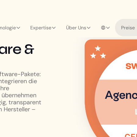
nologie
Expertise
Über Uns
Preise
are &
oftware-Pakete:
ntegrieren die
ihre
ng übernehmen
ig, transparent
 Hersteller –