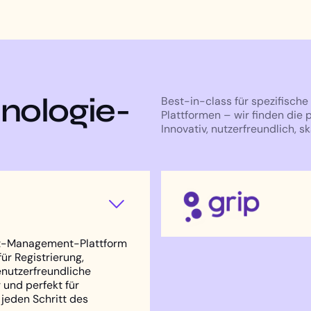
nologie-
Best-in-class für spezifisch
Plattformen – wir finden die 
Innovativ, nutzerfreundlich, sk
ent-Management-Plattform
Die führende Plattform 
ür Registrierung,
Networking. Grip verbind
nutzerfreundliche
Interessen und Zielen und 
 und perfekt für
die Planung von 1-zu-1-
 jeden Schritt des
Ideal zur Maximierung v