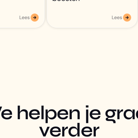
Lees
Lees
 helpen je gr
verder