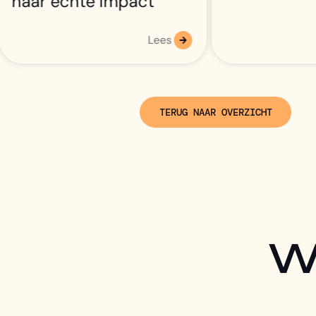
Lees
TERUG NAAR OVERZICHT
We