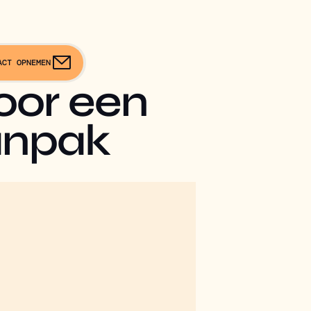
ACT OPNEMEN
oor een
anpak