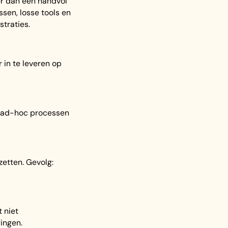
er dan een handvol
sen, losse tools en
straties.
 in te leveren op
t ad-hoc processen
etten. Gevolg:
 niet
gingen.