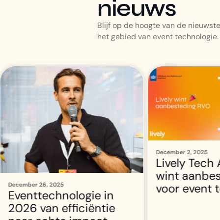
nieuws
Blijf op de hoogte van de nieuwste
het gebied van event technologie.
December 2, 2025
Lively Tech Agency
wint aanbesteding RVO
Louana Bellettini
October 14, 2025
voor event technologie
10 tips om 
van je event
boosten