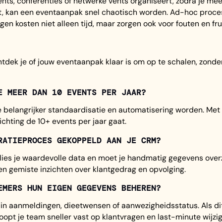
ents, conferenties of netwerke vents organiseert, zodra je me
it, kan een eventaanpak snel chaotisch worden. Ad-hoc proces
n kosten niet alleen tijd, maar zorgen ook voor fouten en fru
tdek je of jouw eventaanpak klaar is om op te schalen, zonder
E MEER DAN 10 EVENTS PER JAAR?
 belangrijker standaardisatie en automatisering worden. Me
 richting de 10+ events per jaar gaat.
RATIEPROCES GEKOPPELD AAN JE CRM?
lies je waardevolle data en moet je handmatig gegevens overz
en gemiste inzichten over klantgedrag en opvolging.
EMERS HUN EIGEN GEGEVENS BEHEREN?
 in aanmeldingen, dieetwensen of aanwezigheidsstatus. Als dit
oopt je team sneller vast op klantvragen en last-minute wijzi