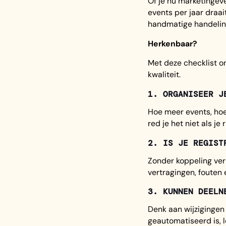
Of je nu marketingev
events per jaar draa
handmatige handelinge
Herkenbaar?
Met deze checklist on
kwaliteit.
1. ORGANISEER J
Hoe meer events, hoe
red je het niet als je
2. IS JE REGIST
Zonder koppeling ver
vertragingen, fouten 
3. KUNNEN DEELN
Denk aan wijzigingen
geautomatiseerd is, l