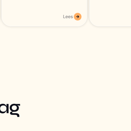
Lees
aag