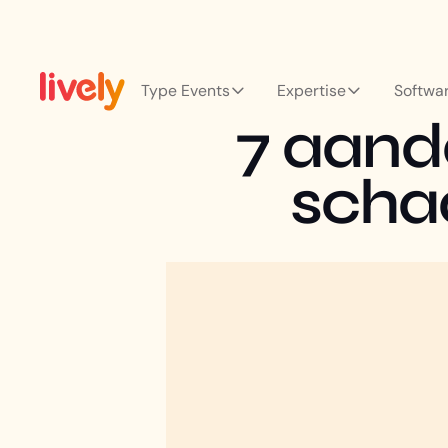
Type Events
Expertise
Softwa
7 aand
scha