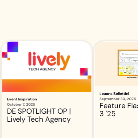
Louana Bellettini
September 18, 2025
On-site bad
duurder da
en toch elk
waard
Louana Bellettini
September 30, 2025
Feature Flash: kwartaal
3 '25