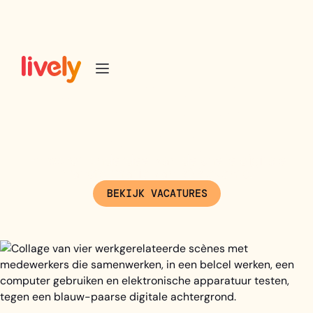
Sluit je aan bij onze
groeiende Tech
Agency
En wordt onderdeel van de snelle digitale
transformatie van B2B events.
BEKIJK VACATURES