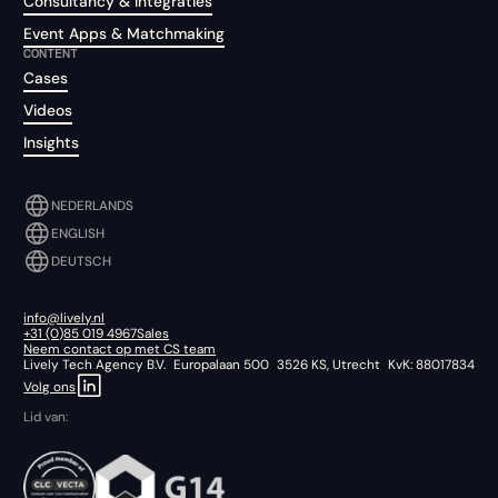
Consultancy & Integraties
Event Apps & Matchmaking
CONTENT
Cases
Videos
Insights
NEDERLANDS
ENGLISH
DEUTSCH
info@lively.nl
+31 (0)85 019 4967
Sales
Neem contact op met CS team
Lively Tech Agency B.V. Europalaan 500 3526 KS, Utrecht KvK: 88017834
Volg ons
Lid van: