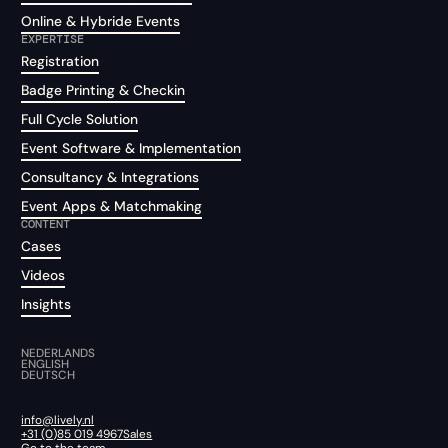
Online & Hybride Events
EXPERTISE
Registration
Badge Printing & Checkin
Full Cycle Solution
Event Software & Implementation
Consultancy & Integrations
Event Apps & Matchmaking
CONTENT
Cases
Videos
Insights
NEDERLANDS
ENGLISH
DEUTSCH
info@lively.nl
+31 (0)85 019 4967
Sales
Go to the team