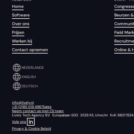
Home
Congresse
Software
Beurzen &
Over ons
Communit
Prijzen
Field Mark
Werken bij
Recruitm
Contact opnemen
Online & 
NEDERLANDS
ENGLISH
DEUTSCH
info@lively.nl
+31 (0)85 019 4967
Sales
Neem contact op met CS team
Lively Tech Agency B.V. Europalaan 500 3526 KS, Utrecht KvK: 88017834
Volg ons
Privacy & Cookie Beleid