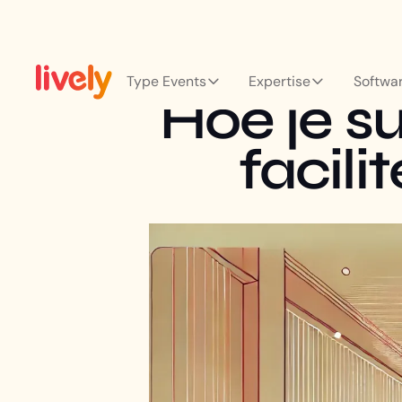
Type Events
Expertise
Softwa
Hoe je s
facili