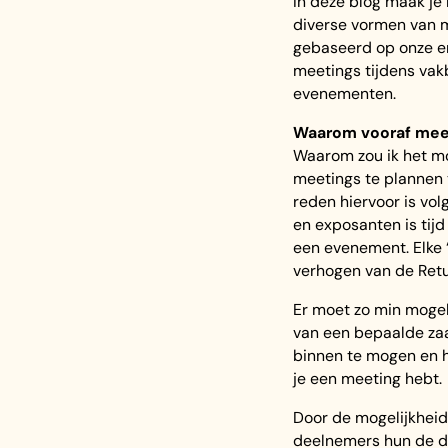
In deze blog maak je
diverse vormen van m
gebaseerd op onze e
meetings tijdens vak
evenementen.
Waarom vooraf mee
Waarom zou ik het mo
meetings te plannen 
reden hiervoor is vo
en exposanten is tijd
een evenement. Elke 
verhogen van de Retu
Er moet zo min mogeli
van een bepaalde zaa
binnen te mogen en h
je een meeting hebt.
Door de mogelijkheid
deelnemers hun de da