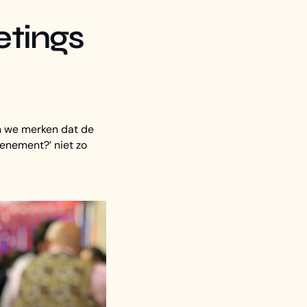
etings
n we merken dat de
enement?’ niet zo