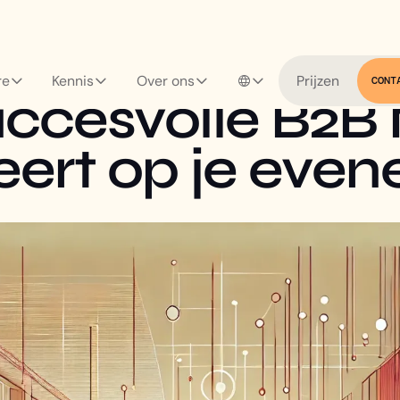
re
Kennis
Over ons
Prijzen
CONT
uccesvolle B2B
teert op je ev