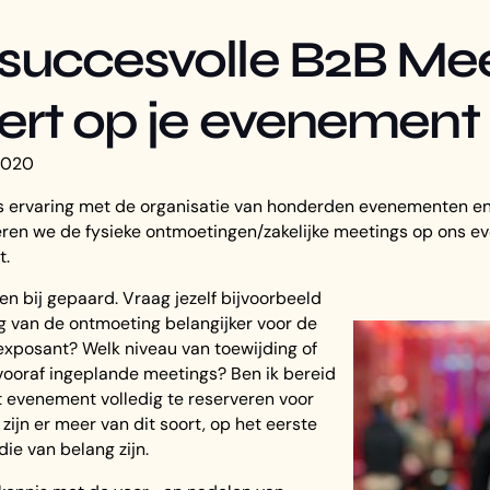
 succesvolle B2B Me
eert op je evenement
 2020
s ervaring met de organisatie van honderden evenementen e
eren we de fysieke ontmoetingen/zakelijke meetings op ons ev
t.
gen bij gepaard. Vraag jezelf bijvoorbeeld
ng van de ontmoeting belangijker voor de
 exposant? Welk niveau van toewijding of
 vooraf ingeplande meetings? Ben ik bereid
 evenement volledig te reserveren voor
zijn er meer van dit soort, op het eerste
die van belang zijn.