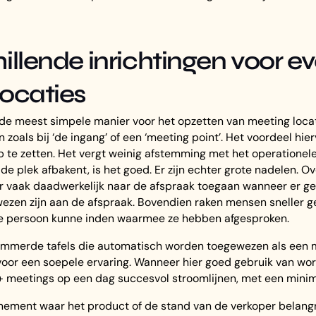
illende inrichtingen voor e
locaties
de meest simpele manier voor het opzetten van meeting locat
zoals bij ‘de ingang’ of een ‘meeting point’. Het voordeel hier
p te zetten. Het vergt weinig afstemming met het operationel
de plek afbakent, is het goed. Er zijn echter grote nadelen. 
 vaak daadwerkelijk naar de afspraak toegaan wanneer er ge
ezen zijn aan de afspraak. Bovendien raken mensen sneller 
de persoon kunne inden waarmee ze hebben afgesproken.
merde tafels die automatisch worden toegewezen als een 
oor een soepele ervaring. Wanneer hier goed gebruik van wo
+ meetings op een dag succesvol stroomlijnen, met een min
ement waar het product of de stand van de verkoper belangrijk