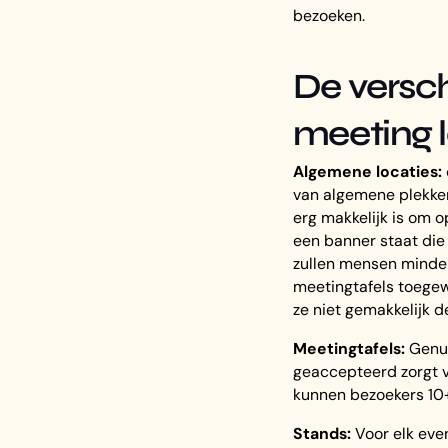
bezoeken.
De versch
meeting 
Algemene locaties:
van algemene plekken 
erg makkelijk is om o
een banner staat die 
zullen mensen minder
meetingtafels toegew
ze niet gemakkelijk 
Meetingtafels:
Genum
geaccepteerd zorgt v
kunnen bezoekers 10
Stands:
Voor elk even