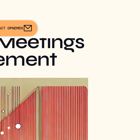
ACT OPNEMEN
 Meetings
enement