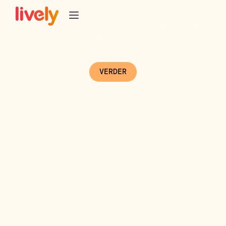
Bedankt!
/* PipeDrive UTM tracker */
De prijsaanvraag is succesvol aangevraagd! Wij
zullen zo snel mogelijk contact opnemen.
Klik onderstaande knop om verder te gaan naar
onze website.
VERDER