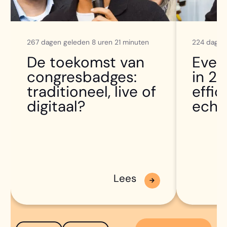
267 dagen geleden 8 uren 21 minuten
224 dagen
De toekomst van
Even
congresbadges:
in 2
traditioneel, live of
effic
digitaal?
echt
Lees